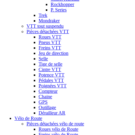
Rockhopper
P. Series
Trek
Mondraker
VTT tout suspendu
Pièces détachées VTT
Roues VTT
Pneus VTT
Freins VTT
Jeu de direction
Selle
Tige de selle
Cintre VTT
Potence VTT
Pédales VTT
Poignées VTT
Compteur
Chaine
GPS
Outillage
Dérailleur AR
Vélo de Route
Pièces détachées vélo de route
Roues vélo de Route
Freins vélo de Route