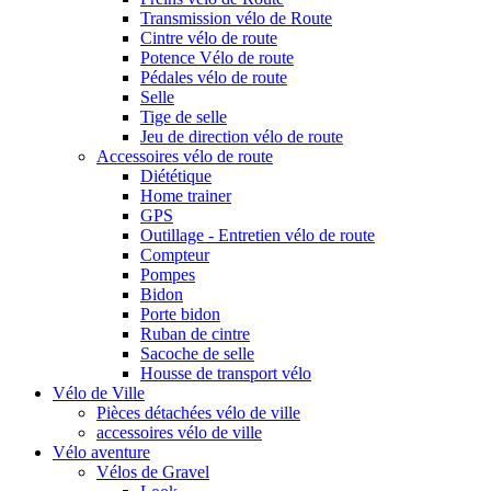
Transmission vélo de Route
Cintre vélo de route
Potence Vélo de route
Pédales vélo de route
Selle
Tige de selle
Jeu de direction vélo de route
Accessoires vélo de route
Diététique
Home trainer
GPS
Outillage - Entretien vélo de route
Compteur
Pompes
Bidon
Porte bidon
Ruban de cintre
Sacoche de selle
Housse de transport vélo
Vélo de Ville
Pièces détachées vélo de ville
accessoires vélo de ville
Vélo aventure
Vélos de Gravel