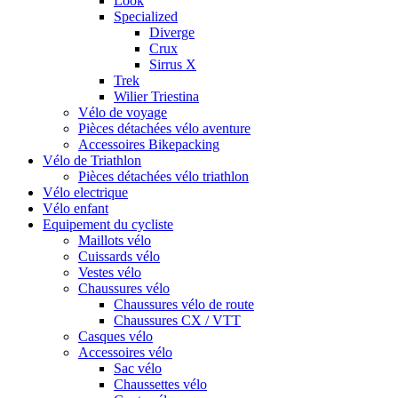
Look
Specialized
Diverge
Crux
Sirrus X
Trek
Wilier Triestina
Vélo de voyage
Pièces détachées vélo aventure
Accessoires Bikepacking
Vélo de Triathlon
Pièces détachées vélo triathlon
Vélo electrique
Vélo enfant
Equipement du cycliste
Maillots vélo
Cuissards vélo
Vestes vélo
Chaussures vélo
Chaussures vélo de route
Chaussures CX / VTT
Casques vélo
Accessoires vélo
Sac vélo
Chaussettes vélo