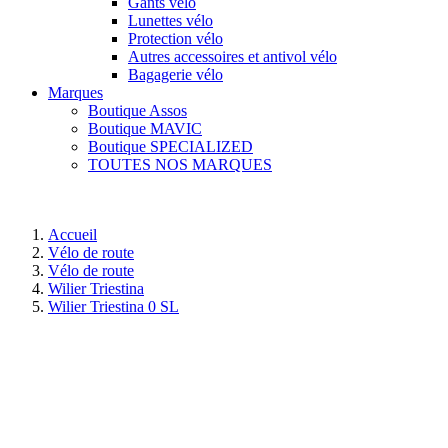
Gants vélo
Lunettes vélo
Protection vélo
Autres accessoires et antivol vélo
Bagagerie vélo
Marques
Boutique Assos
Boutique MAVIC
Boutique SPECIALIZED
TOUTES NOS MARQUES
Accueil
Vélo de route
Vélo de route
Wilier Triestina
Wilier Triestina 0 SL