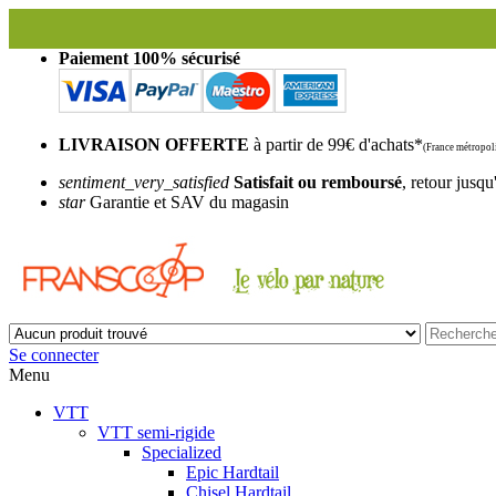
Frans
Paiement 100% sécurisé
LIVRAISON OFFERTE
à partir de 99€ d'achats*
(France métropoli
sentiment_very_satisfied
Satisfait ou remboursé
, retour jusqu
star
Garantie et SAV du magasin
Se connecter
Menu
VTT
VTT semi-rigide
Specialized
Epic Hardtail
Chisel Hardtail