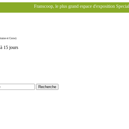
coop, le plus grand espace d'exposition Specialized à Paris pour le v
taine et Corse)
'à 15 jours
Recherche