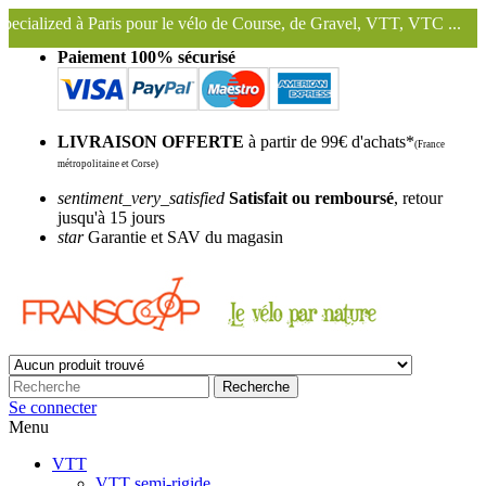
 pour le vélo de Course, de Gravel, VTT, VTC ...
Nous conservons et 
Paiement 100% sécurisé
LIVRAISON OFFERTE
à partir de 99€ d'achats*
(France
métropolitaine et Corse)
sentiment_very_satisfied
Satisfait ou remboursé
, retour
jusqu'à 15 jours
star
Garantie et SAV du magasin
Recherche
Se connecter
Menu
VTT
VTT semi-rigide