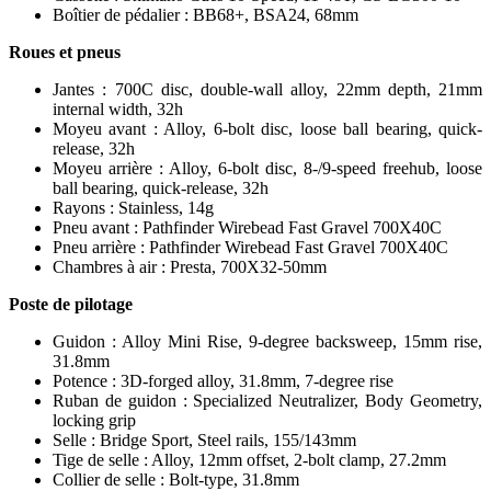
Boîtier de pédalier : BB68+, BSA24, 68mm
Roues et pneus
Jantes : 700C disc, double-wall alloy, 22mm depth, 21mm
internal width, 32h
Moyeu avant : Alloy, 6-bolt disc, loose ball bearing, quick-
release, 32h
Moyeu arrière : Alloy, 6-bolt disc, 8-/9-speed freehub, loose
ball bearing, quick-release, 32h
Rayons : Stainless, 14g
Pneu avant : Pathfinder Wirebead Fast Gravel 700X40C
Pneu arrière : Pathfinder Wirebead Fast Gravel 700X40C
Chambres à air : Presta, 700X32-50mm
Poste de pilotage
Guidon : Alloy Mini Rise, 9-degree backsweep, 15mm rise,
31.8mm
Potence : 3D-forged alloy, 31.8mm, 7-degree rise
Ruban de guidon : Specialized Neutralizer, Body Geometry,
locking grip
Selle : Bridge Sport, Steel rails, 155/143mm
Tige de selle : Alloy, 12mm offset, 2-bolt clamp, 27.2mm
Collier de selle : Bolt-type, 31.8mm