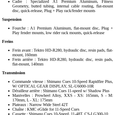
Cadre : Specialized A1 Premium Aluminum, Fitness
Geometry, butted tubing, internal cable routing, flat-mount
disc, quick-release, Plug + Play rack/fender mounts
Suspension
Fourche : A1 Premium Aluminum, flat-mount disc, Plug +
Play fender mounts, low rider rack mounts, quick-release
Freins
Frein avant : Tektro HD-R280, hydraulic disc, resin pads, flat-
mount, 160mm
Frein arrière : Tektro HD-R280, hydraulic disc, resin pads,
flat-mount, 140mm
Transmission
Commande vitesse : Shimano Cues 10-Speed Rapidfire Plus,
W/ OPTICAL GEAR DISPLAY, SL-U6000-10R
Dérailleur arrière : Shimano Cues 11-speed w/ Shadow Plus
Manivelles : Prowheel Alloy, XXS - XS: 165mm, S - M:
170mm, L - XL: 175mm
Plateaux : Narrow Wide Steel 42T
Chaîne : KMC eGlide for 11-Speed Cues
Cassette : Shimano Cues 10-Speed, 11-48T, CS-LG300-10