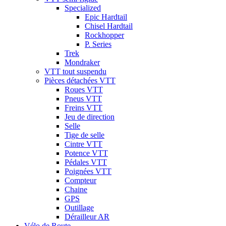
Specialized
Epic Hardtail
Chisel Hardtail
Rockhopper
P. Series
Trek
Mondraker
VTT tout suspendu
Pièces détachées VTT
Roues VTT
Pneus VTT
Freins VTT
Jeu de direction
Selle
Tige de selle
Cintre VTT
Potence VTT
Pédales VTT
Poignées VTT
Compteur
Chaine
GPS
Outillage
Dérailleur AR
Vélo de Route