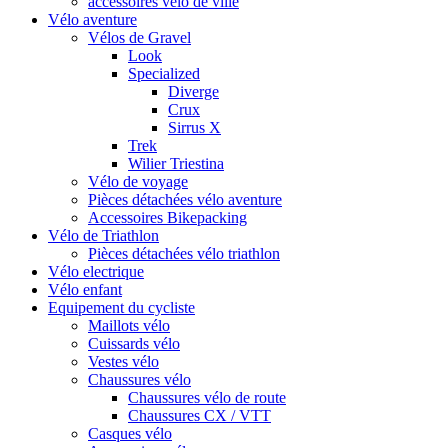
accessoires vélo de ville
Vélo aventure
Vélos de Gravel
Look
Specialized
Diverge
Crux
Sirrus X
Trek
Wilier Triestina
Vélo de voyage
Pièces détachées vélo aventure
Accessoires Bikepacking
Vélo de Triathlon
Pièces détachées vélo triathlon
Vélo electrique
Vélo enfant
Equipement du cycliste
Maillots vélo
Cuissards vélo
Vestes vélo
Chaussures vélo
Chaussures vélo de route
Chaussures CX / VTT
Casques vélo