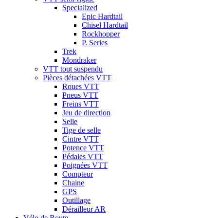
Specialized
Epic Hardtail
Chisel Hardtail
Rockhopper
P. Series
Trek
Mondraker
VTT tout suspendu
Pièces détachées VTT
Roues VTT
Pneus VTT
Freins VTT
Jeu de direction
Selle
Tige de selle
Cintre VTT
Potence VTT
Pédales VTT
Poignées VTT
Compteur
Chaine
GPS
Outillage
Dérailleur AR
Vélo de Route