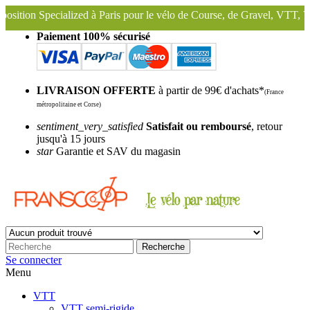
d à Paris pour le vélo de Course, de Gravel, VTT, VTC ...
Nous cons
Paiement 100% sécurisé
LIVRAISON OFFERTE
à partir de 99€ d'achats*
(France
métropolitaine et Corse)
sentiment_very_satisfied
Satisfait ou remboursé
, retour
jusqu'à 15 jours
star
Garantie et SAV du magasin
Recherche
Se connecter
Menu
VTT
VTT semi-rigide