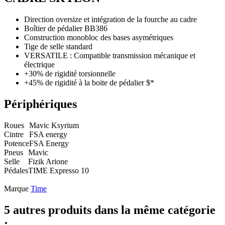
Direction oversize et intégration de la fourche au cadre
Boîtier de pédalier BB386
Construction monobloc des bases asymétriques
Tige de selle standard
VERSATILE : Compatible transmission mécanique et
électrique
+30% de rigidité torsionnelle
+45% de rigidité à la boite de pédalier $*
Périphériques
Roues
Mavic Ksyrium
Cintre
FSA energy
Potence
FSA Energy
Pneus
Mavic
Selle
Fizik Arione
Pédales
TIME Expresso 10
Marque
Time
5 autres produits dans la même catégorie
: