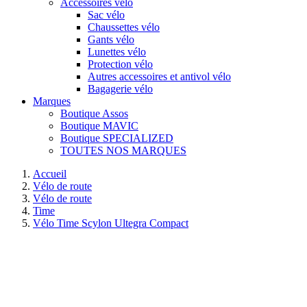
Accessoires vélo
Sac vélo
Chaussettes vélo
Gants vélo
Lunettes vélo
Protection vélo
Autres accessoires et antivol vélo
Bagagerie vélo
Marques
Boutique Assos
Boutique MAVIC
Boutique SPECIALIZED
TOUTES NOS MARQUES
Accueil
Vélo de route
Vélo de route
Time
Vélo Time Scylon Ultegra Compact