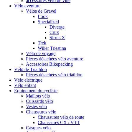
accessoires vélo de ville
Vélo aventure
Vélos de Gravel
Look
Specialized
Diverge
Crux
Sirrus X
Trek
Wilier Triestina
Vélo de voyage
Pièces détachées vélo aventure
Accessoires Bikepacking
Vélo de Triathlon
Pièces détachées vélo triathlon
Vélo electrique
Vélo enfant
Equipement du cycliste
Maillots vélo
Cuissards vélo
Vestes vélo
Chaussures vélo
Chaussures vélo de route
Chaussures CX / VTT
Casques vélo