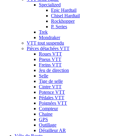
Specialized
Epic Hardtail
Chisel Hardtail
Rockhopper
P. Series
Trek
Mondraker
VTT tout suspendu
Pièces détachées VTT
Roues VTT
Pneus VTT
Freins VTT
Jeu de direction
Selle
Tige de selle
Cintre VTT
Potence VTT
Pédales VTT
Poignées VTT
Compteur
Chaine
GPS
Outillage
Dérailleur AR
Vélo de Route