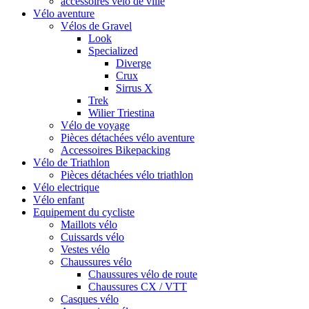
accessoires vélo de ville
Vélo aventure
Vélos de Gravel
Look
Specialized
Diverge
Crux
Sirrus X
Trek
Wilier Triestina
Vélo de voyage
Pièces détachées vélo aventure
Accessoires Bikepacking
Vélo de Triathlon
Pièces détachées vélo triathlon
Vélo electrique
Vélo enfant
Equipement du cycliste
Maillots vélo
Cuissards vélo
Vestes vélo
Chaussures vélo
Chaussures vélo de route
Chaussures CX / VTT
Casques vélo