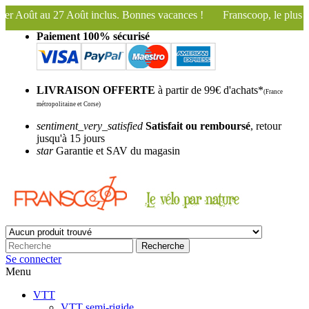
lus. Bonnes vacances !
Franscoop, le plus grand espace d'exposition
Paiement 100% sécurisé
LIVRAISON OFFERTE
à partir de 99€ d'achats*
(France
métropolitaine et Corse)
sentiment_very_satisfied
Satisfait ou remboursé
, retour
jusqu'à 15 jours
star
Garantie et SAV du magasin
Recherche
Se connecter
Menu
VTT
VTT semi-rigide