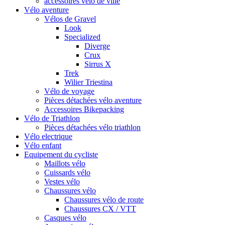
accessoires vélo de ville
Vélo aventure
Vélos de Gravel
Look
Specialized
Diverge
Crux
Sirrus X
Trek
Wilier Triestina
Vélo de voyage
Pièces détachées vélo aventure
Accessoires Bikepacking
Vélo de Triathlon
Pièces détachées vélo triathlon
Vélo electrique
Vélo enfant
Equipement du cycliste
Maillots vélo
Cuissards vélo
Vestes vélo
Chaussures vélo
Chaussures vélo de route
Chaussures CX / VTT
Casques vélo