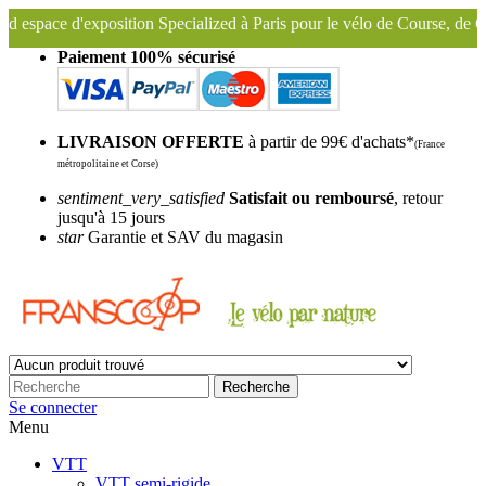
sition Specialized à Paris pour le vélo de Course, de Gravel, VTT, VTC
Paiement 100% sécurisé
LIVRAISON OFFERTE
à partir de 99€ d'achats*
(France
métropolitaine et Corse)
sentiment_very_satisfied
Satisfait ou remboursé
, retour
jusqu'à 15 jours
star
Garantie et SAV du magasin
Recherche
Se connecter
Menu
VTT
VTT semi-rigide