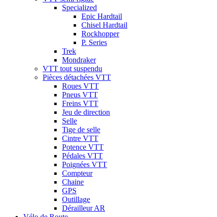
Specialized
Epic Hardtail
Chisel Hardtail
Rockhopper
P. Series
Trek
Mondraker
VTT tout suspendu
Pièces détachées VTT
Roues VTT
Pneus VTT
Freins VTT
Jeu de direction
Selle
Tige de selle
Cintre VTT
Potence VTT
Pédales VTT
Poignées VTT
Compteur
Chaine
GPS
Outillage
Dérailleur AR
Vélo de Route