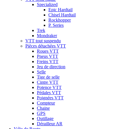
Specialized
Epic Hardtail
Chisel Hardtail
Rockhopper
P. Series
Trek
Mondraker
VTT tout suspendu
Pièces détachées VTT
Roues VTT
Pneus VTT
Freins VTT
Jeu de direction
Selle
Tige de selle
Cintre VTT
Potence VTT
Pédales VTT
Poignées VTT
Compteur
Chaine
GPS
Outillage
Dérailleur AR
Vélo de Route