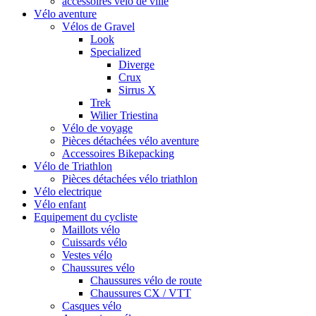
accessoires vélo de ville
Vélo aventure
Vélos de Gravel
Look
Specialized
Diverge
Crux
Sirrus X
Trek
Wilier Triestina
Vélo de voyage
Pièces détachées vélo aventure
Accessoires Bikepacking
Vélo de Triathlon
Pièces détachées vélo triathlon
Vélo electrique
Vélo enfant
Equipement du cycliste
Maillots vélo
Cuissards vélo
Vestes vélo
Chaussures vélo
Chaussures vélo de route
Chaussures CX / VTT
Casques vélo