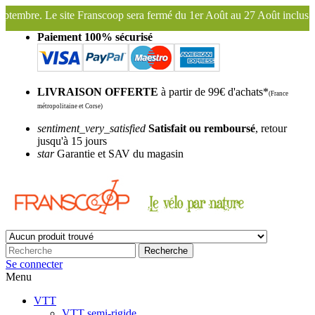
scoop sera fermé du 1er Août au 27 Août inclus. Bonnes vacances !
F
Paiement 100% sécurisé
LIVRAISON OFFERTE
à partir de 99€ d'achats*
(France
métropolitaine et Corse)
sentiment_very_satisfied
Satisfait ou remboursé
, retour
jusqu'à 15 jours
star
Garantie et SAV du magasin
Recherche
Se connecter
Menu
VTT
VTT semi-rigide