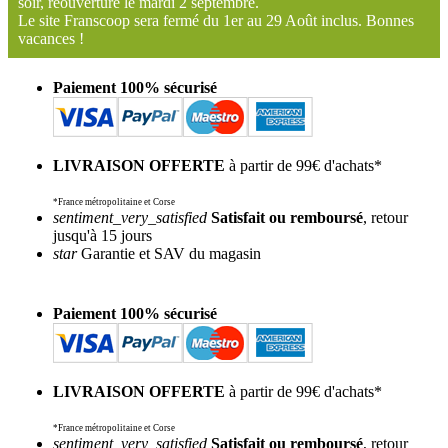
soir, réouverture le mardi 2 septembre.
Le site Franscoop sera fermé du 1er au 29 Août inclus. Bonnes
vacances !
Paiement 100% sécurisé
LIVRAISON OFFERTE
à partir de 99€ d'achats*
*France métropolitaine et Corse
sentiment_very_satisfied
Satisfait ou remboursé
, retour
jusqu'à 15 jours
star
Garantie et SAV du magasin
Paiement 100% sécurisé
LIVRAISON OFFERTE
à partir de 99€ d'achats*
*France métropolitaine et Corse
sentiment_very_satisfied
Satisfait ou remboursé
, retour