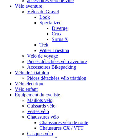
accessoires vélo de ville
Vélo aventure
Vélos de Gravel
Look
Specialized
Diverge
Crux
Sirrus X
Trek
Wilier Triestina
Vélo de voyage
Pièces détachées vélo aventure
Accessoires Bikepacking
Vélo de Triathlon
Pièces détachées vélo triathlon
Vélo electrique
Vélo enfant
Equipement du cycliste
Maillots vélo
Cuissards vélo
Vestes vélo
Chaussures vélo
Chaussures vélo de route
Chaussures CX / VTT
Casques vélo