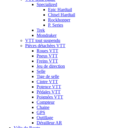
Specialized
Epic Hardtail
Chisel Hardtail
Rockhopper
P. Series
Trek
Mondraker
VTT tout suspendu
Pièces détachées VTT
Roues VTT
Pneus VTT
Freins VTT
Jeu de direction
Selle
Tige de selle
Cintre VTT
Potence VTT
Pédales VTT
Poignées VTT
Compteur
Chaine
GPS
Outillage
Dérailleur AR
Vélo de Route