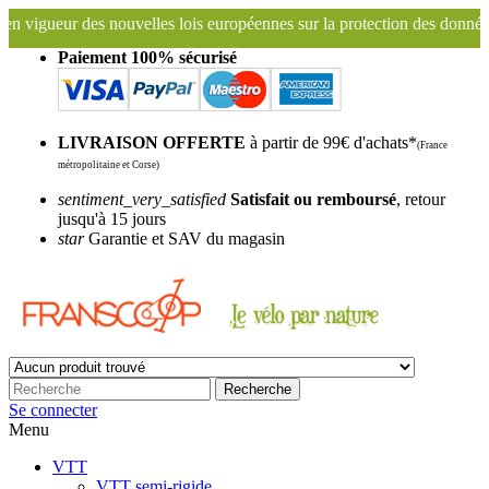
lles lois européennes sur la protection des données.
Paiement 100% sécurisé
LIVRAISON OFFERTE
à partir de 99€ d'achats*
(France
métropolitaine et Corse)
sentiment_very_satisfied
Satisfait ou remboursé
, retour
jusqu'à 15 jours
star
Garantie et SAV du magasin
Recherche
Se connecter
Menu
VTT
VTT semi-rigide