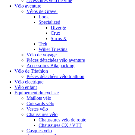
accessoires vélo de ville
Vélo aventure
Vélos de Gravel
Look
Specialized
Diverge
Crux
Sirrus X
Trek
Wilier Triestina
Vélo de voyage
Pièces détachées vélo aventure
Accessoires Bikepacking
Vélo de Triathlon
Pièces détachées vélo triathlon
Vélo electrique
Vélo enfant
Equipement du cycliste
Maillots vélo
Cuissards vélo
Vestes vélo
Chaussures vélo
Chaussures vélo de route
Chaussures CX / VTT
Casques vélo