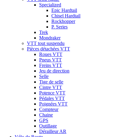
Specialized
Epic Hardtail
Chisel Hardtail
Rockhopper
P. Series
Trek
Mondraker
VTT tout suspendu
Pièces détachées VTT
Roues VTT
Pneus VTT
Freins VTT
Jeu de direction
Selle
Tige de selle
Cintre VTT
Potence VTT
Pédales VTT
Poignées VTT
Compteur
Chaine
GPS
Outillage
Dérailleur AR
Vélo de Route