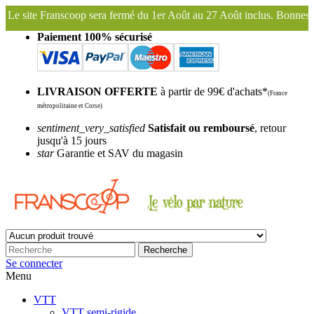
rmé du 1er Août au 27 Août inclus. Bonnes vacances !
Franscoop, le 
Paiement 100% sécurisé
LIVRAISON OFFERTE
à partir de 99€ d'achats*
(France
métropolitaine et Corse)
sentiment_very_satisfied
Satisfait ou remboursé
, retour
jusqu'à 15 jours
star
Garantie et SAV du magasin
Recherche
Se connecter
Menu
VTT
VTT semi-rigide