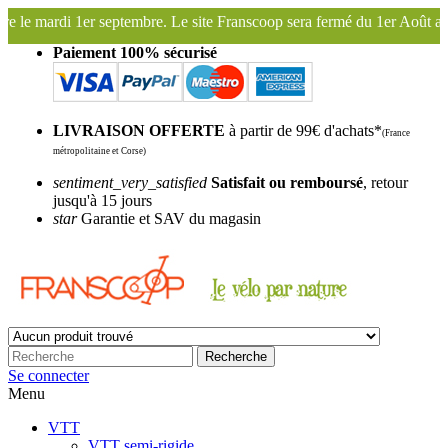
re. Le site Franscoop sera fermé du 1er Août au 27 Août inclus. Bonnes
Paiement 100% sécurisé
LIVRAISON OFFERTE
à partir de 99€ d'achats*
(France
métropolitaine et Corse)
sentiment_very_satisfied
Satisfait ou remboursé
, retour
jusqu'à 15 jours
star
Garantie et SAV du magasin
Recherche
Se connecter
Menu
VTT
VTT semi-rigide