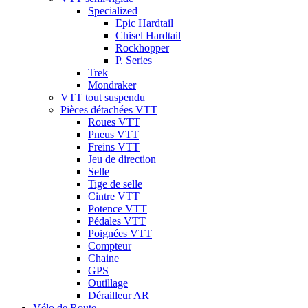
Specialized
Epic Hardtail
Chisel Hardtail
Rockhopper
P. Series
Trek
Mondraker
VTT tout suspendu
Pièces détachées VTT
Roues VTT
Pneus VTT
Freins VTT
Jeu de direction
Selle
Tige de selle
Cintre VTT
Potence VTT
Pédales VTT
Poignées VTT
Compteur
Chaine
GPS
Outillage
Dérailleur AR
Vélo de Route