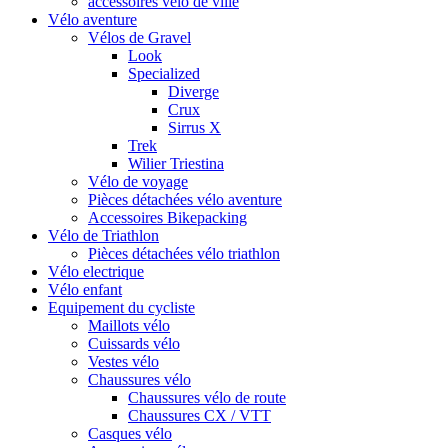
accessoires vélo de ville
Vélo aventure
Vélos de Gravel
Look
Specialized
Diverge
Crux
Sirrus X
Trek
Wilier Triestina
Vélo de voyage
Pièces détachées vélo aventure
Accessoires Bikepacking
Vélo de Triathlon
Pièces détachées vélo triathlon
Vélo electrique
Vélo enfant
Equipement du cycliste
Maillots vélo
Cuissards vélo
Vestes vélo
Chaussures vélo
Chaussures vélo de route
Chaussures CX / VTT
Casques vélo