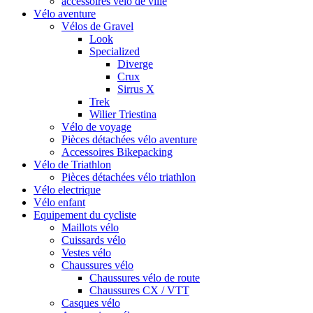
accessoires vélo de ville
Vélo aventure
Vélos de Gravel
Look
Specialized
Diverge
Crux
Sirrus X
Trek
Wilier Triestina
Vélo de voyage
Pièces détachées vélo aventure
Accessoires Bikepacking
Vélo de Triathlon
Pièces détachées vélo triathlon
Vélo electrique
Vélo enfant
Equipement du cycliste
Maillots vélo
Cuissards vélo
Vestes vélo
Chaussures vélo
Chaussures vélo de route
Chaussures CX / VTT
Casques vélo