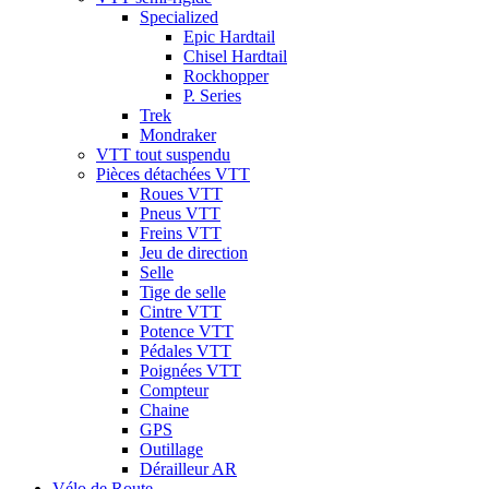
Specialized
Epic Hardtail
Chisel Hardtail
Rockhopper
P. Series
Trek
Mondraker
VTT tout suspendu
Pièces détachées VTT
Roues VTT
Pneus VTT
Freins VTT
Jeu de direction
Selle
Tige de selle
Cintre VTT
Potence VTT
Pédales VTT
Poignées VTT
Compteur
Chaine
GPS
Outillage
Dérailleur AR
Vélo de Route