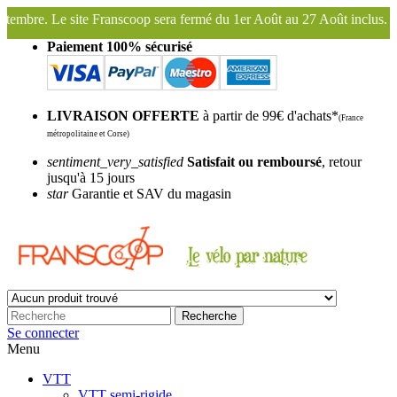
a fermé du 1er Août au 27 Août inclus. Bonnes vacances !
Franscoop,
Paiement 100% sécurisé
LIVRAISON OFFERTE
à partir de 99€ d'achats*
(France
métropolitaine et Corse)
sentiment_very_satisfied
Satisfait ou remboursé
, retour
jusqu'à 15 jours
star
Garantie et SAV du magasin
Recherche
Se connecter
Menu
VTT
VTT semi-rigide