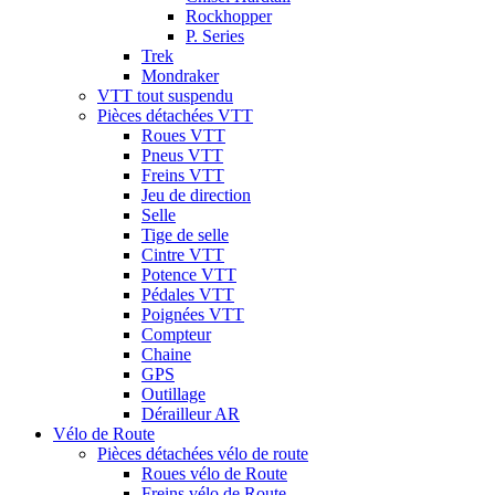
Rockhopper
P. Series
Trek
Mondraker
VTT tout suspendu
Pièces détachées VTT
Roues VTT
Pneus VTT
Freins VTT
Jeu de direction
Selle
Tige de selle
Cintre VTT
Potence VTT
Pédales VTT
Poignées VTT
Compteur
Chaine
GPS
Outillage
Dérailleur AR
Vélo de Route
Pièces détachées vélo de route
Roues vélo de Route
Freins vélo de Route