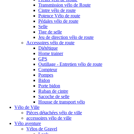
Transmission vélo de Route
Cintre vélo de route
Potence Vélo de route
Pédales vélo de route
Selle
Tige de selle
Jeu de direction vélo de route
Accessoires vélo de route
Diététique
Home trainer
GPS
Outillage - Entretien vélo de route
Compteur
Pompes
Bidon
Porte bidon
Ruban de cintre
Sacoche de selle
Housse de transport vélo
Vélo de Ville
Pièces détachées vélo de ville
accessoires vélo de ville
Vélo aventure
Vélos de Gravel