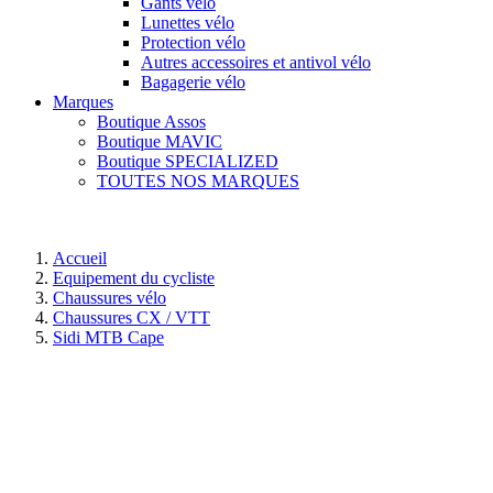
Gants vélo
Lunettes vélo
Protection vélo
Autres accessoires et antivol vélo
Bagagerie vélo
Marques
Boutique Assos
Boutique MAVIC
Boutique SPECIALIZED
TOUTES NOS MARQUES
Accueil
Equipement du cycliste
Chaussures vélo
Chaussures CX / VTT
Sidi MTB Cape