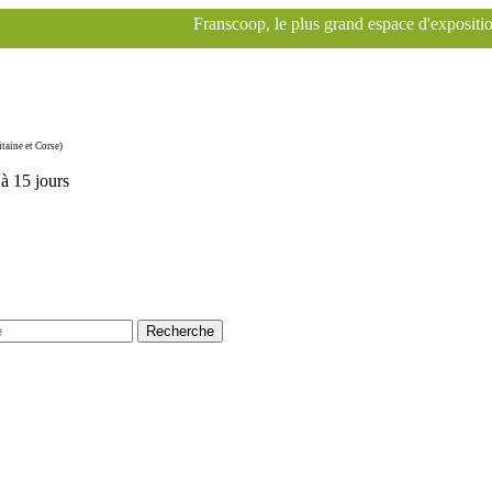
Franscoop, le plus grand espace d'exposition Specialized à Paris
taine et Corse)
'à 15 jours
Recherche