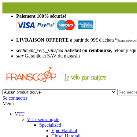
Paiement 100% sécurisé
LIVRAISON OFFERTE
à partir de 99€ d'achats*
(France métropoli
sentiment_very_satisfied
Satisfait ou remboursé
, retour jusqu
star
Garantie et SAV du magasin
Se connecter
Menu
VTT
VTT semi-rigide
Specialized
Epic Hardtail
Chisel Hardtail