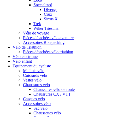
Look
Specialized
Diverge
Crux
Sirrus X
Trek
Wilier Triestina
Vélo de voyage
Pièces détachées vélo aventure
Accessoires Bikepacking
Vélo de Triathlon
Pièces détachées vélo triathlon
Vélo electrique
Vélo enfant
Equipement du cycliste
Maillots vélo
Cuissards vélo
Vestes vélo
Chaussures vélo
Chaussures vélo de route
Chaussures CX / VTT
Casques vélo
Accessoires vélo
Sac vélo
Chaussettes vélo