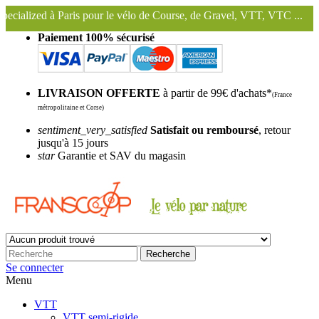
our le vélo de Course, de Gravel, VTT, VTC ...
Nous conservons et u
Paiement 100% sécurisé
LIVRAISON OFFERTE
à partir de 99€ d'achats*
(France
métropolitaine et Corse)
sentiment_very_satisfied
Satisfait ou remboursé
, retour
jusqu'à 15 jours
star
Garantie et SAV du magasin
Recherche
Se connecter
Menu
VTT
VTT semi-rigide