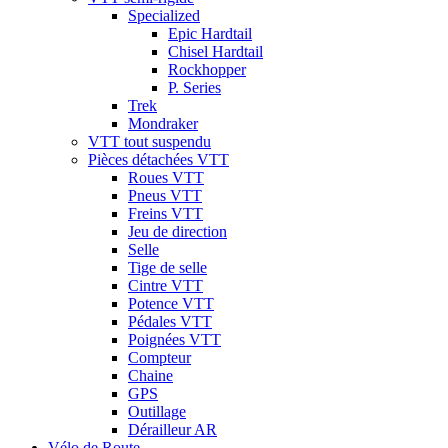
Specialized
Epic Hardtail
Chisel Hardtail
Rockhopper
P. Series
Trek
Mondraker
VTT tout suspendu
Pièces détachées VTT
Roues VTT
Pneus VTT
Freins VTT
Jeu de direction
Selle
Tige de selle
Cintre VTT
Potence VTT
Pédales VTT
Poignées VTT
Compteur
Chaine
GPS
Outillage
Dérailleur AR
Vélo de Route