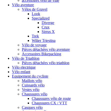
accessoires vélo de ville
Vélo aventure
Vélos de Gravel
Look
Specialized
Diverge
Crux
Sirrus X
Trek
Wilier Triestina
Vélo de voyage
Pièces détachées vélo aventure
Accessoires Bikepacking
Vélo de Triathlon
Pièces détachées vélo triathlon
Vélo electrique
Vélo enfant
Equipement du cycliste
Maillots vélo
Cuissards vélo
Vestes vélo
Chaussures vélo
Chaussures vélo de route
Chaussures CX / VTT
Casques vélo