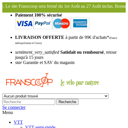
rmé du 1er Août au 27 Août inclus. Bonnes vacances !
Franscoop, le 
Paiement 100% sécurisé
LIVRAISON OFFERTE
à partir de 99€ d'achats*
(France
métropolitaine et Corse)
sentiment_very_satisfied
Satisfait ou remboursé
, retour
jusqu'à 15 jours
star
Garantie et SAV du magasin
Recherche
Se connecter
Menu
VTT
VTT semi-rigide