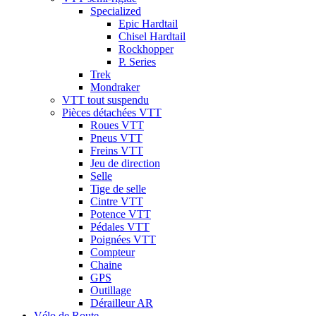
Specialized
Epic Hardtail
Chisel Hardtail
Rockhopper
P. Series
Trek
Mondraker
VTT tout suspendu
Pièces détachées VTT
Roues VTT
Pneus VTT
Freins VTT
Jeu de direction
Selle
Tige de selle
Cintre VTT
Potence VTT
Pédales VTT
Poignées VTT
Compteur
Chaine
GPS
Outillage
Dérailleur AR
Vélo de Route