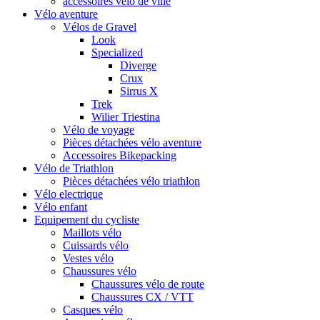
accessoires vélo de ville
Vélo aventure
Vélos de Gravel
Look
Specialized
Diverge
Crux
Sirrus X
Trek
Wilier Triestina
Vélo de voyage
Pièces détachées vélo aventure
Accessoires Bikepacking
Vélo de Triathlon
Pièces détachées vélo triathlon
Vélo electrique
Vélo enfant
Equipement du cycliste
Maillots vélo
Cuissards vélo
Vestes vélo
Chaussures vélo
Chaussures vélo de route
Chaussures CX / VTT
Casques vélo