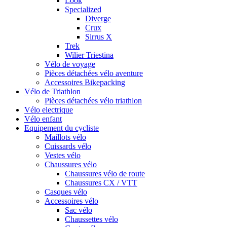
Look
Specialized
Diverge
Crux
Sirrus X
Trek
Wilier Triestina
Vélo de voyage
Pièces détachées vélo aventure
Accessoires Bikepacking
Vélo de Triathlon
Pièces détachées vélo triathlon
Vélo electrique
Vélo enfant
Equipement du cycliste
Maillots vélo
Cuissards vélo
Vestes vélo
Chaussures vélo
Chaussures vélo de route
Chaussures CX / VTT
Casques vélo
Accessoires vélo
Sac vélo
Chaussettes vélo