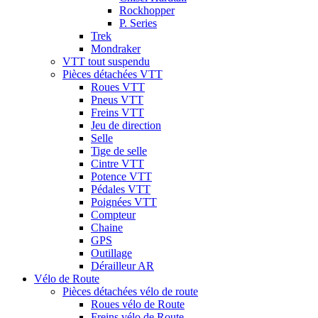
Rockhopper
P. Series
Trek
Mondraker
VTT tout suspendu
Pièces détachées VTT
Roues VTT
Pneus VTT
Freins VTT
Jeu de direction
Selle
Tige de selle
Cintre VTT
Potence VTT
Pédales VTT
Poignées VTT
Compteur
Chaine
GPS
Outillage
Dérailleur AR
Vélo de Route
Pièces détachées vélo de route
Roues vélo de Route
Freins vélo de Route