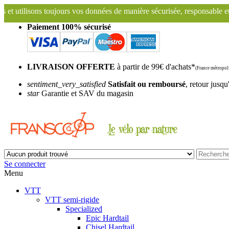
s données de manière sécurisée, responsable et transparente.
Fransc
Paiement 100% sécurisé
LIVRAISON OFFERTE
à partir de 99€ d'achats*
(France métropoli
sentiment_very_satisfied
Satisfait ou remboursé
, retour jusqu
star
Garantie et SAV du magasin
Se connecter
Menu
VTT
VTT semi-rigide
Specialized
Epic Hardtail
Chisel Hardtail