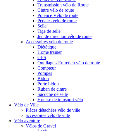
Transmission vélo de Route
Cintre vélo de route
Potence Vélo de route
Pédales vélo de route
Selle
Tige de selle
Jeu de direction vélo de route
Accessoires vélo de route
Diététique
Home trainer
GPS
Outillage - Entretien vélo de route
Compteur
Pompes
Bidon
Porte bidon
Ruban de cintre
Sacoche de selle
Housse de transport vélo
Vélo de Ville
Pièces détachées vélo de ville
accessoires vélo de ville
Vélo aventure
Vélos de Gravel