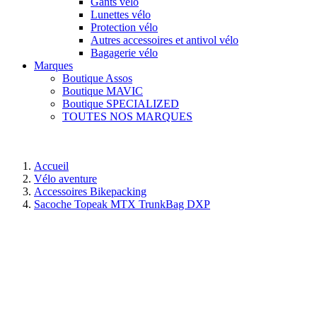
Gants vélo
Lunettes vélo
Protection vélo
Autres accessoires et antivol vélo
Bagagerie vélo
Marques
Boutique Assos
Boutique MAVIC
Boutique SPECIALIZED
TOUTES NOS MARQUES
Accueil
Vélo aventure
Accessoires Bikepacking
Sacoche Topeak MTX TrunkBag DXP