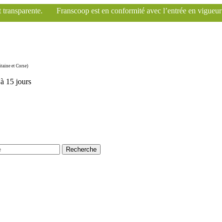
oop est en conformité avec l’entrée en vigueur des nouvelles lois europ
taine et Corse)
'à 15 jours
Recherche