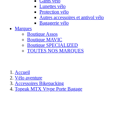
Gants vélo
Lunettes vélo
Protection vélo
Autres accessoires et antivol vélo
Bagagerie vélo
Marques
Boutique Assos
Boutique MAVIC
Boutique SPECIALIZED
TOUTES NOS MARQUES
Accueil
Vélo aventure
Accessoires Bikepacking
Topeak MTX Vtype Porte Bagage