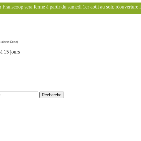
artir du samedi 1er août au soir, réouverture le mardi 1er septembre. 
taine et Corse)
'à 15 jours
Recherche