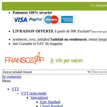
Le magasin Franscoop sera fermé à p
Paiement 100% sécurisé
LIVRAISON OFFERTE
à partir de 99€ d'achats*
(France métropoli
sentiment_very_satisfied
Satisfait ou remboursé
, retour jusqu
star
Garantie et SAV du magasin
Se connecter
Menu
VTT
VTT semi-rigide
Specialized
Epic Hardtail
Chisel Hardtail