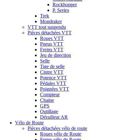
Rockhopper
P. Series
Trek
Mondraker
VTT tout suspendu
Pièces détachées VTT
Roues VTT
Pneus VTT
Freins VTT
Jeu de direction
Selle
Tige de selle
Cintre VTT
Potence VTT
Pédales VTT
Poignées VTT
Compteur
Chaine
GPS
Outillage
Dérailleur AR
Vélo de Route
Pièces détachées vélo de route
Roues vélo de Route
Freins vélo de Route