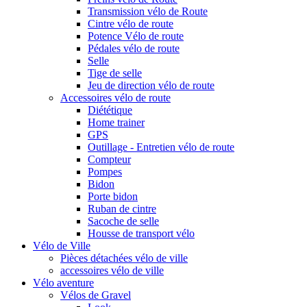
Transmission vélo de Route
Cintre vélo de route
Potence Vélo de route
Pédales vélo de route
Selle
Tige de selle
Jeu de direction vélo de route
Accessoires vélo de route
Diététique
Home trainer
GPS
Outillage - Entretien vélo de route
Compteur
Pompes
Bidon
Porte bidon
Ruban de cintre
Sacoche de selle
Housse de transport vélo
Vélo de Ville
Pièces détachées vélo de ville
accessoires vélo de ville
Vélo aventure
Vélos de Gravel