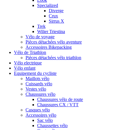
Look
Specialized
Diverge
Crux
Sirrus X
Trek
Wilier Triestina
Vélo de voyage
Pièces détachées vélo aventure
Accessoires Bikepacking
Vélo de Triathlon
Pièces détachées vélo triathlon
Vélo electrique
Vélo enfant
Equipement du cycliste
Maillots vélo
Cuissards vélo
Vestes vélo
Chaussures vélo
Chaussures vélo de route
Chaussures CX / VTT
Casques vélo
Accessoires vélo
Sac vélo
Chaussettes vélo