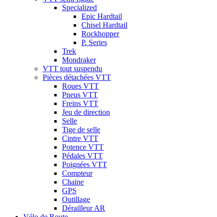
Specialized
Epic Hardtail
Chisel Hardtail
Rockhopper
P. Series
Trek
Mondraker
VTT tout suspendu
Pièces détachées VTT
Roues VTT
Pneus VTT
Freins VTT
Jeu de direction
Selle
Tige de selle
Cintre VTT
Potence VTT
Pédales VTT
Poignées VTT
Compteur
Chaine
GPS
Outillage
Dérailleur AR
Vélo de Route