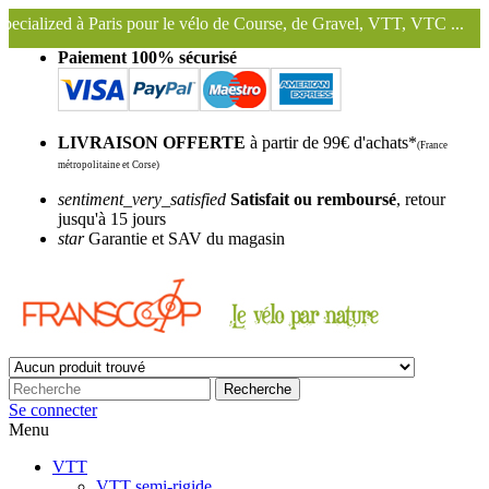
is pour le vélo de Course, de Gravel, VTT, VTC ...
Nous conservons 
Paiement 100% sécurisé
LIVRAISON OFFERTE
à partir de 99€ d'achats*
(France
métropolitaine et Corse)
sentiment_very_satisfied
Satisfait ou remboursé
, retour
jusqu'à 15 jours
star
Garantie et SAV du magasin
Recherche
Se connecter
Menu
VTT
VTT semi-rigide