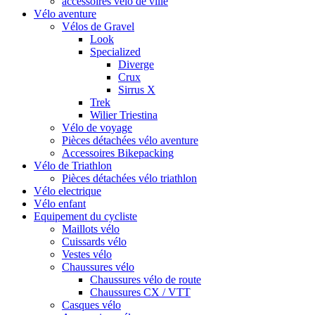
accessoires vélo de ville
Vélo aventure
Vélos de Gravel
Look
Specialized
Diverge
Crux
Sirrus X
Trek
Wilier Triestina
Vélo de voyage
Pièces détachées vélo aventure
Accessoires Bikepacking
Vélo de Triathlon
Pièces détachées vélo triathlon
Vélo electrique
Vélo enfant
Equipement du cycliste
Maillots vélo
Cuissards vélo
Vestes vélo
Chaussures vélo
Chaussures vélo de route
Chaussures CX / VTT
Casques vélo