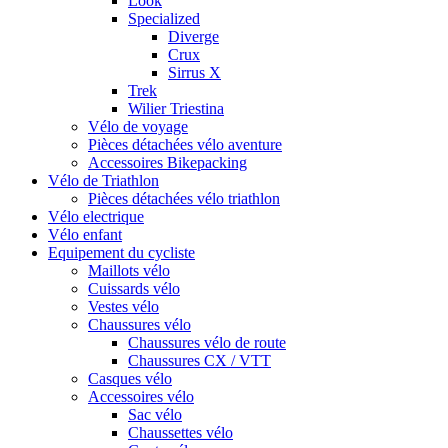
Look
Specialized
Diverge
Crux
Sirrus X
Trek
Wilier Triestina
Vélo de voyage
Pièces détachées vélo aventure
Accessoires Bikepacking
Vélo de Triathlon
Pièces détachées vélo triathlon
Vélo electrique
Vélo enfant
Equipement du cycliste
Maillots vélo
Cuissards vélo
Vestes vélo
Chaussures vélo
Chaussures vélo de route
Chaussures CX / VTT
Casques vélo
Accessoires vélo
Sac vélo
Chaussettes vélo