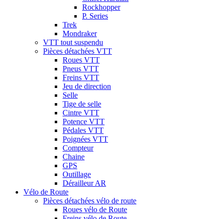
Rockhopper
P. Series
Trek
Mondraker
VTT tout suspendu
Pièces détachées VTT
Roues VTT
Pneus VTT
Freins VTT
Jeu de direction
Selle
Tige de selle
Cintre VTT
Potence VTT
Pédales VTT
Poignées VTT
Compteur
Chaine
GPS
Outillage
Dérailleur AR
Vélo de Route
Pièces détachées vélo de route
Roues vélo de Route
Freins vélo de Route