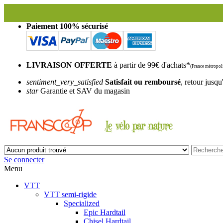
Le magasin Franscoop se
Paiement 100% sécurisé
LIVRAISON OFFERTE
à partir de 99€ d'achats*
(France métropoli
sentiment_very_satisfied
Satisfait ou remboursé
, retour jusqu
star
Garantie et SAV du magasin
Se connecter
Menu
VTT
VTT semi-rigide
Specialized
Epic Hardtail
Chisel Hardtail