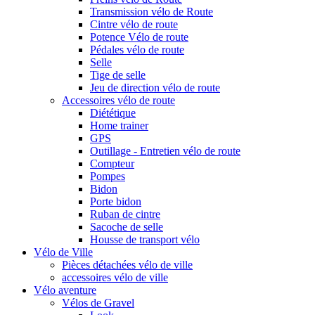
Transmission vélo de Route
Cintre vélo de route
Potence Vélo de route
Pédales vélo de route
Selle
Tige de selle
Jeu de direction vélo de route
Accessoires vélo de route
Diététique
Home trainer
GPS
Outillage - Entretien vélo de route
Compteur
Pompes
Bidon
Porte bidon
Ruban de cintre
Sacoche de selle
Housse de transport vélo
Vélo de Ville
Pièces détachées vélo de ville
accessoires vélo de ville
Vélo aventure
Vélos de Gravel