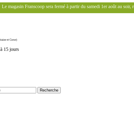
ra fermé à partir du samedi 1er août au soir, réouverture le mardi 1er
taine et Corse)
'à 15 jours
Recherche