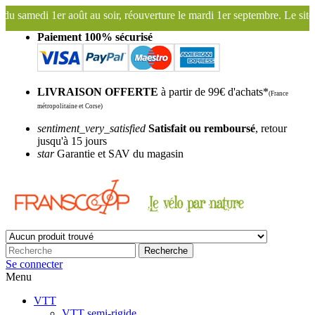
edi 1er août au soir, réouverture le mardi 1er septembre. Le site Fra
Paiement 100% sécurisé
LIVRAISON OFFERTE
à partir de 99€ d'achats*
(France
métropolitaine et Corse)
sentiment_very_satisfied
Satisfait ou remboursé
, retour
jusqu'à 15 jours
star
Garantie et SAV du magasin
Recherche
Se connecter
Menu
VTT
VTT semi-rigide