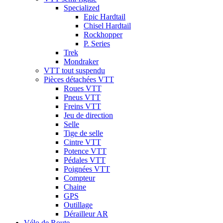
Specialized
Epic Hardtail
Chisel Hardtail
Rockhopper
P. Series
Trek
Mondraker
VTT tout suspendu
Pièces détachées VTT
Roues VTT
Pneus VTT
Freins VTT
Jeu de direction
Selle
Tige de selle
Cintre VTT
Potence VTT
Pédales VTT
Poignées VTT
Compteur
Chaine
GPS
Outillage
Dérailleur AR
Vélo de Route