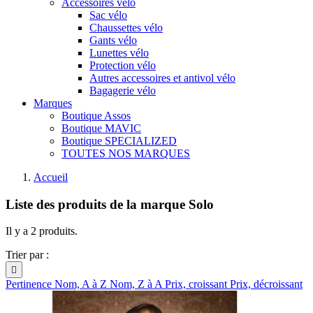
Accessoires vélo
Sac vélo
Chaussettes vélo
Gants vélo
Lunettes vélo
Protection vélo
Autres accessoires et antivol vélo
Bagagerie vélo
Marques
Boutique Assos
Boutique MAVIC
Boutique SPECIALIZED
TOUTES NOS MARQUES
Accueil
Liste des produits de la marque Solo
Il y a 2 produits.
Trier par :

Pertinence
Nom, A à Z
Nom, Z à A
Prix, croissant
Prix, décroissant