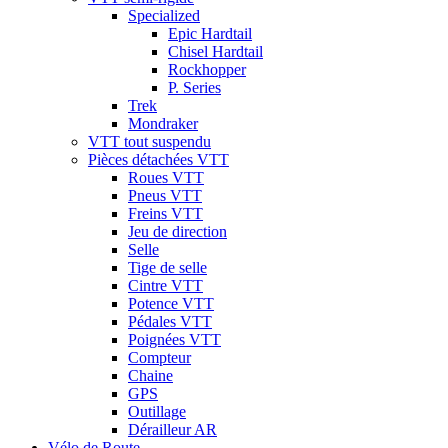
Specialized
Epic Hardtail
Chisel Hardtail
Rockhopper
P. Series
Trek
Mondraker
VTT tout suspendu
Pièces détachées VTT
Roues VTT
Pneus VTT
Freins VTT
Jeu de direction
Selle
Tige de selle
Cintre VTT
Potence VTT
Pédales VTT
Poignées VTT
Compteur
Chaine
GPS
Outillage
Dérailleur AR
Vélo de Route