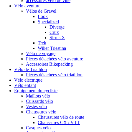
accessoires vélo de ville
Vélo aventure
Vélos de Gravel
Look
Specialized
Diverge
Crux
Sirrus X
Trek
Wilier Triestina
Vélo de voyage
Pièces détachées vélo aventure
Accessoires Bikepacking
Vélo de Triathlon
Pièces détachées vélo triathlon
Vélo electrique
Vélo enfant
Equipement du cycliste
Maillots vélo
Cuissards vélo
Vestes vélo
Chaussures vélo
Chaussures vélo de route
Chaussures CX / VTT
Casques vélo