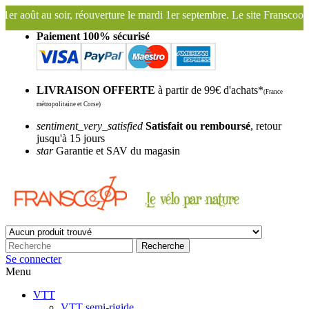
ir, réouverture le mardi 1er septembre. Le site Franscoop sera fermé 
Paiement 100% sécurisé
LIVRAISON OFFERTE
à partir de 99€ d'achats*
(France
métropolitaine et Corse)
sentiment_very_satisfied
Satisfait ou remboursé
, retour
jusqu'à 15 jours
star
Garantie et SAV du magasin
Recherche
Se connecter
Menu
VTT
VTT semi-rigide